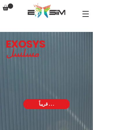
EXOSYS
مسلسل
قريباً . . .