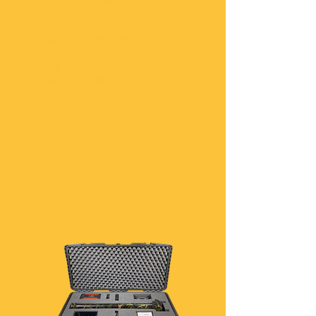
USB Cable
Detector Charger
Anti-Shock HardBox
Smart Phone holder
Metal Belt Clip
Guarantee card
User Manual