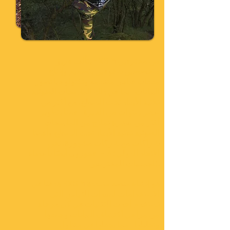
يتألف فريق EXSIM من محترفين
متخصصين شغوفين بتصميم وإنتاج
معدات قياس متقدمة وتكنولوجيا تصور
البيانات ، بما في ذلك الماسحات الضوئية
ثلاثية الأبعاد تحت السطح. مع أكثر من
عشر سنوات من الخبرة ، قمنا بتطوير
أكثر من عشرة نماذج من الماسحات
الضوئية ثلاثية الأبعاد تحت السطح وأقمنا
شراكات مع شركات مشهورة. نحن
فخورون أيضًا بأعضاء IFIA (الاتحاد الدولي
لجمعيات المخترعين).
هدفنا في EXSIM هو إنشاء منصة متعددة
الاستخدامات لمعدات القياس التي
تستخدم أحدث التقنيات في كل مرحلة
من مراحل اكتشاف البيانات وجمعها
وتحليلها ، مما يجعلها في متناول