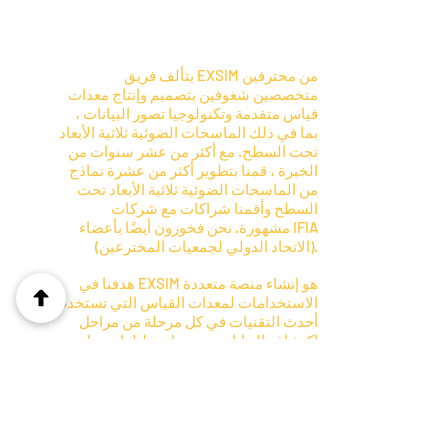
Suggested Uses
يتألف فريق EXSIM من محترفين
متخصصين شغوفين بتصميم وإنتاج معدات
قياس متقدمة وتكنولوجيا تصور البيانات ،
بما في ذلك الماسحات الضوئية ثلاثية الأبعاد
تحت السطح. مع أكثر من عشر سنوات من
الخبرة ، قمنا بتطوير أكثر من عشرة نماذج
من الماسحات الضوئية ثلاثية الأبعاد تحت
السطح وأقمنا شراكات مع شركات
مشهورة. نحن فخورون أيضًا بأعضاء IFIA
(الاتحاد الدولي لجمعيات المخترعين).
هدفنا في EXSIM هو إنشاء منصة متعددة
الاستخدامات لمعدات القياس التي تستخدم
أحدث التقنيات في كل مرحلة من مراحل
اكتشاف البيانات وجمعها وتحليلها ، مما
يجعلها في متناول المستخدمين
المتخصصين وغير المتخصصين. نحن
متحمسون لإطلاق الجيل الأول من هذه
المنصة الذكية والبديهية ، EXOSYS ، في
أوائل عام 2023.