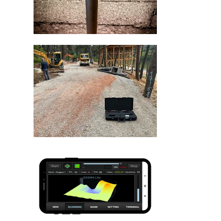
31 م
*
RDI = Relative Depth of Investigation
**
TSP = This information is supported by the
"
T
rusted
S
uggestion Program"
***
Operating Time with Solar Power Bank
Usage