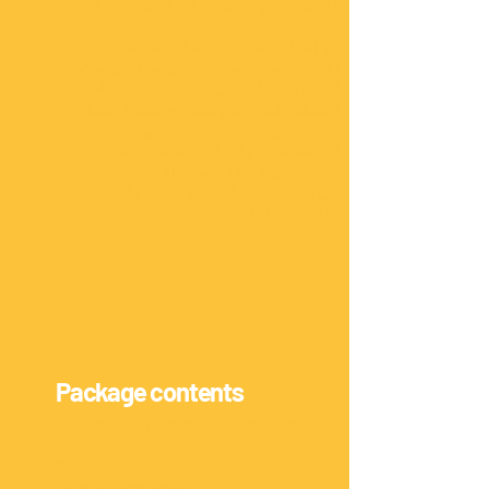
(الاتحاد الدولي لجمعيات المخترعين).
هدفنا في EXSIM هو إنشاء منصة متعددة
الاستخدامات لمعدات القياس التي تستخدم
أحدث التقنيات في كل مرحلة من مراحل
اكتشاف البيانات وجمعها وتحليلها ، مما
يجعلها في متناول المستخدمين
المتخصصين وغير المتخصصين. نحن
متحمسون لإطلاق الجيل الأول من هذه
المنصة الذكية والبديهية ، EXOSYS ، في
أوائل عام 2023.
Package contents
EXSIM- Lite ( Adventure Scanner v1.0
)
S
mart Phone
Solar Power Bank