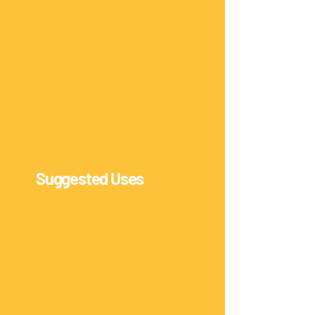
المستخدمين المتخصصين وغير
المتخصصين. نحن متحمسون لإطلاق
الجيل الأول من هذه المنصة الذكية
والبديهية ، EXOSYS ، في أوائل عام 2023.
Suggested Uses
يتألف فريق EXSIM من محترفين
متخصصين شغوفين بتصميم وإنتاج معدات
قياس متقدمة وتكنولوجيا تصور البيانات ،
بما في ذلك الماسحات الضوئية ثلاثية الأبعاد
تحت السطح. مع أكثر من عشر سنوات من
الخبرة ، قمنا بتطوير أكثر من عشرة نماذج
من الماسحات الضوئية ثلاثية الأبعاد تحت
السطح وأقمنا شراكات مع شركات
مشهورة. نحن فخورون أيضًا بأعضاء IFIA