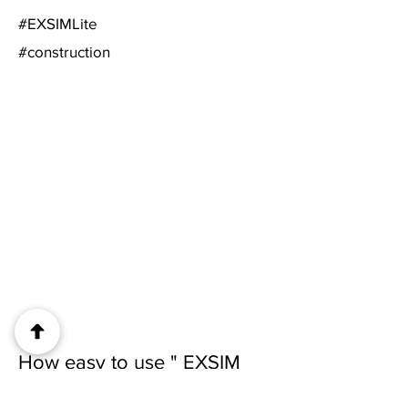
#EXS
IMLite
#construction
How easy to use " EXSIM
Lite " For adventures ?