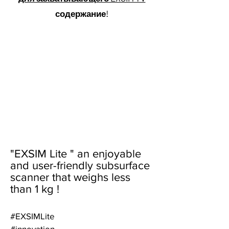
содержание!
"EXSIM Lite " an enjoyable
and user-friendly subsu
rface
scanner that weighs less
than 1 kg !
#EXSIMLite
#innovation