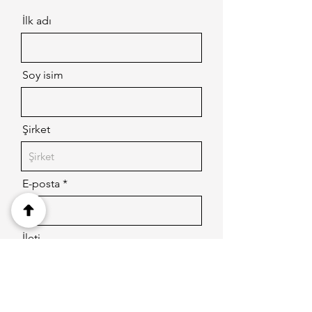
İlk adı
Soy isim
Şirket
E-posta
İleti